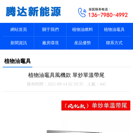
網站首頁
關于我們
植物油燃料
植物油竈具
新聞資訊
廠房環境
産品優勢
聯系方式
植物油竈具
植物油竈具風機款 單炒單溫帶尾
發布時間：2021-09-14 02:59:35 人氣：
441